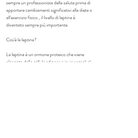
sempre un professionista della salute prima di 
apportare cambiamenti significativi alla dieta o 
all'esercizio fisico., il livello di leptina è 
diventato sempre più importante.
Cos'è la leptina?
La leptina è un ormone proteico che viene 
rilasciato dalle cellule adipose e invia segnali al 
cervello per regolare l'appetito e il 
metabolismo. In sostanza, la leptina informa il 
cervello se siamo sazi o affamati.
Ruolo della leptina nella perdita di peso
La leptina svolge un ruolo fondamentale nella 
perdita di peso perché regola l'appetito e il 
metabolismo. Quando i livelli di leptina sono 
adeguati,Livello di leptina nella perdita di peso