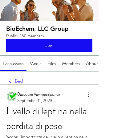
BioEchem, LLC Group
Public
·
168 members
Join
Discussion
Media
Files
Members
About
Back
Одобрено Администрацией
September 11, 2023
Livello di leptina nella 
perdita di peso
Scopri l'importanza del livello di leptina nella 