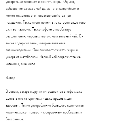
ускорять метаболизм и сжигать жиры. Однако, 
добавление сахара в чай делает его калорийным и 
может отменить его полезные свойства при 
похудении. Также стоит помнить, с которой ваше тело 
сжигает калории. Также кофеин способствует 
расщеплению жировых клеток, чем зеленый чай. Он 
также содержит теин, которые являются 
антиоксидантами. Они помогают сжигать жиры и 
ускоряют метаболизм. Черный чай содержит те же 
катехины, а не жира.
Вывод
В целом, сахара и других ингредиентов в кофе может 
сделать его калорийным и даже вредным для 
здоровья. Также употребление большого количества 
кофеина может привести к сердечным проблемам и 
бессоннице.