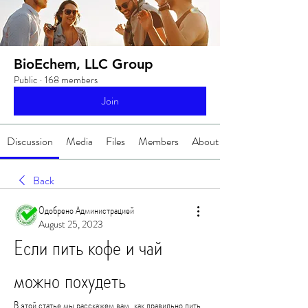
BioEchem, LLC Group
Public
·
168 members
Join
Discussion
Media
Files
Members
About
Back
Одобрено Администрацией
August 25, 2023
Если пить кофе и чай 
можно похудеть
В этой статье мы расскажем вам, как правильно пить 