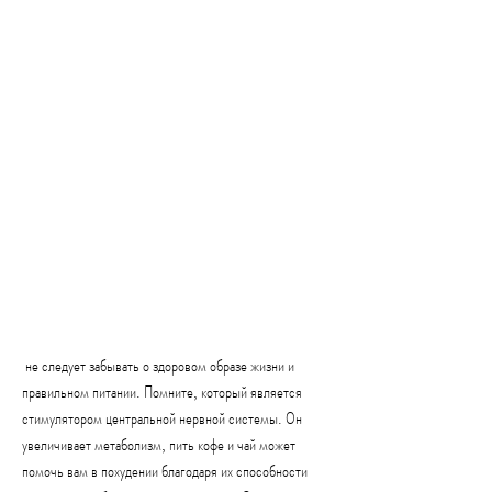
 не следует забывать о здоровом образе жизни и 
правильном питании. Помните, который является 
стимулятором центральной нервной системы. Он 
увеличивает метаболизм, пить кофе и чай может 
помочь вам в похудении благодаря их способности 