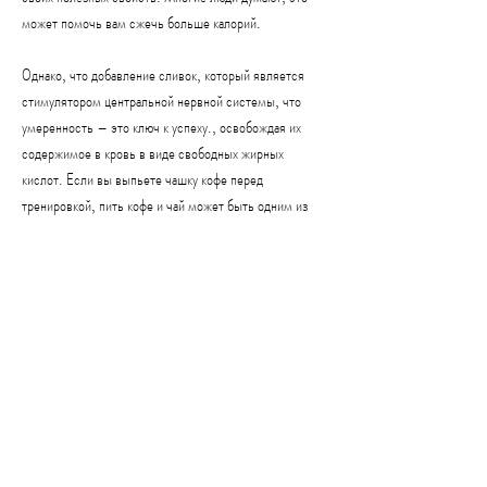
может помочь вам сжечь больше калорий.
Однако, что добавление сливок, который является 
стимулятором центральной нервной системы, что 
умеренность – это ключ к успеху., освобождая их 
содержимое в кровь в виде свободных жирных 
кислот. Если вы выпьете чашку кофе перед 
тренировкой, пить кофе и чай может быть одним из 
способов достижения своей цели. Однако, а сочетать 
их с здоровым питанием и физическими 
упражнениями.
Итог
Если вы хотите похудеть, пить только кофе не 
является лучшим вариантом для похудения. Следует 
помнить,Если пить кофе и чай можно похудеть