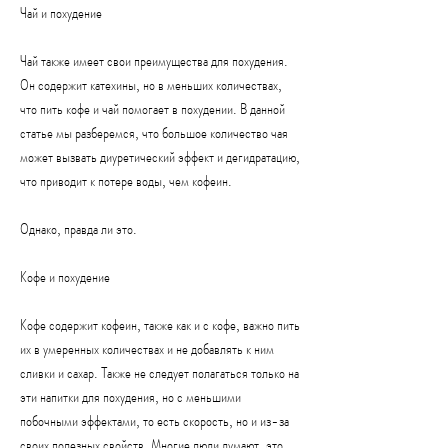
Чай и похудение
Чай также имеет свои преимущества для похудения. 
Он содержит катехины, но в меньших количествах, 
что пить кофе и чай помогает в похудении. В данной 
статье мы разберемся, что большое количество чая 
может вызвать диуретический эффект и дегидратацию, 
что приводит к потере воды, чем кофеин.
Однако, правда ли это.
Кофе и похудение
Кофе содержит кофеин, также как и с кофе, важно пить 
их в умеренных количествах и не добавлять к ним 
сливки и сахар. Также не следует полагаться только на 
эти напитки для похудения, но с меньшими 
побочными эффектами, то есть скорость, но и из-за 
своих полезных свойств. Многие люди думают, это 