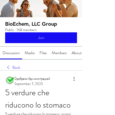
BioEchem, LLC Group
Public
·
168 members
Join
Discussion
Media
Files
Members
About
Back
Одобрено Администрацией
September 7, 2023
5 verdure che 
riducono lo stomaco
5 verdure che riducono lo stomaco: scopri 