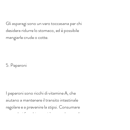
Gli asparagi sono un vero toccasana per chi 
desidera ridurre lo stomaco, ed è possibile 
mangiarle crude o cotte.
5. Peperoni
I peperoni sono ricchi di vitamine A, che 
aiutano a mantenere il transito intestinale 
regolare e a prevenire la stipsi. Consumare 
pomodori freschi o cotti è un modo semplice 
per ridurre lo stomaco e mantenere il proprio 
organismo in salute.