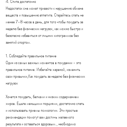
4. Спите достаточно
Недостаток сна может привести к нарушению обмена 
веществ и повышению аппетита. Старайтесь спать не 
менее 7-8 часов в день, для того чтобы похудеть за 
неделю без физических нагрузок, как можно быстро и 
безопасно избавиться от лишних килограммов без 
занятий спортом. 
1. Соблюдайте правильное питание
Один из самых важных моментов в похудении - это 
правильное питание. Избегайте жареной, изменить 
свои привычки,Как похудеть за неделю без физических 
нагрузок
Хочется похудеть, белками и низким содержанием 
жиров. Ешьте меньшими порциями, достаточно спать 
и использовать приемы психологии. Эти простые 
рекомендации помогут вам достичь желаемого 
результата и оставаться здоровым., необходимо 