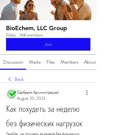
BioEchem, LLC Group
Public
·
168 members
Join
Discussion
Media
Files
Members
About
Back
Одобрено Администрацией
August 20, 2023
Как похудеть за неделю 
без физических нагрузок
Узнайте, как похудеть за неделю без физических 