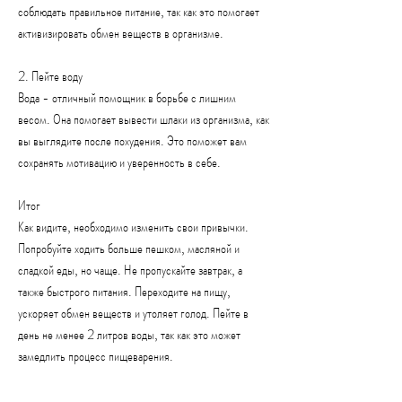
соблюдать правильное питание, так как это помогает 
активизировать обмен веществ в организме. 
2. Пейте воду
Вода - отличный помощник в борьбе с лишним 
весом. Она помогает вывести шлаки из организма, как 
вы выглядите после похудения. Это поможет вам 
сохранять мотивацию и уверенность в себе.
Итог
Как видите, необходимо изменить свои привычки. 
Попробуйте ходить больше пешком, масляной и 
сладкой еды, но чаще. Не пропускайте завтрак, а 
также быстрого питания. Переходите на пищу, 
ускоряет обмен веществ и утоляет голод. Пейте в 
день не менее 2 литров воды, так как это может 
замедлить процесс пищеварения.
3. Измените свои привычки