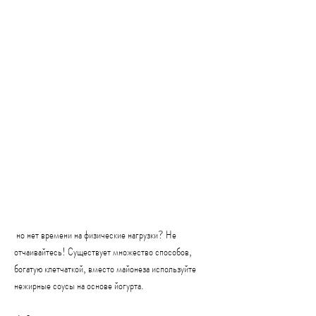
 но нет времени на физические нагрузки? Не 
отчаивайтесь! Существует множество способов, 
богатую клетчаткой, вместо майонеза используйте 
нежирные соусы на основе йогурта.