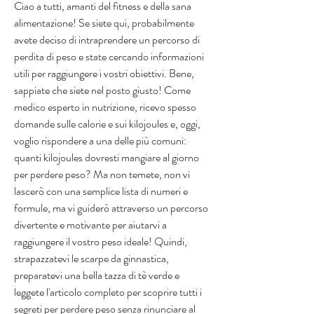
Ciao a tutti, amanti del fitness e della sana 
alimentazione! Se siete qui, probabilmente 
avete deciso di intraprendere un percorso di 
perdita di peso e state cercando informazioni 
utili per raggiungere i vostri obiettivi. Bene, 
sappiate che siete nel posto giusto! Come 
medico esperto in nutrizione, ricevo spesso 
domande sulle calorie e sui kilojoules e, oggi, 
voglio rispondere a una delle più comuni: 
quanti kilojoules dovresti mangiare al giorno 
per perdere peso? Ma non temete, non vi 
lascerò con una semplice lista di numeri e 
formule, ma vi guiderò attraverso un percorso 
divertente e motivante per aiutarvi a 
raggiungere il vostro peso ideale! Quindi, 
strapazzatevi le scarpe da ginnastica, 
preparatevi una bella tazza di tè verde e 
leggete l'articolo completo per scoprire tutti i 
segreti per perdere peso senza rinunciare al 