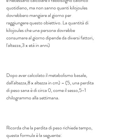
è necessario calcolare il fabbisogno calorico 
quotidiano, ma non sanno quanti kilojoules 
dovrebbero mangiare al giorno per 
raggiungere questo obiettivo. La quantità di 
kilojoules che una persona dovrebbe 
consumare al giorno dipende da diversi fattori, 
l'altezza,3 x età in anni) 
Dopo aver calcolato il metabolismo basale, 
dall'altezza,8 x altezza in cm) – (5, una perdita 
di peso sana è di circa 0, come il sesso,5-1 
chilogrammo alla settimana. 
Ricorda che la perdita di peso richiede tempo, 
questa formula è la seguente: 