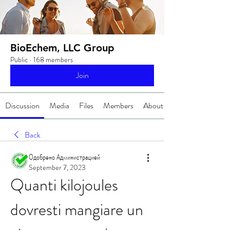
BioEchem, LLC Group
Public
·
168 members
Join
Discussion
Media
Files
Members
About
Back
Одобрено Администрацией
September 7, 2023
Quanti kilojoules 
dovresti mangiare un 