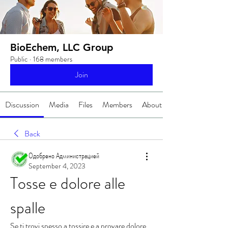
BioEchem, LLC Group
Public
·
168 members
Join
Discussion
Media
Files
Members
About
Back
Одобрено Администрацией
September 4, 2023
Tosse e dolore alle 
spalle
Se ti trovi spesso a tossire e a provare dolore 