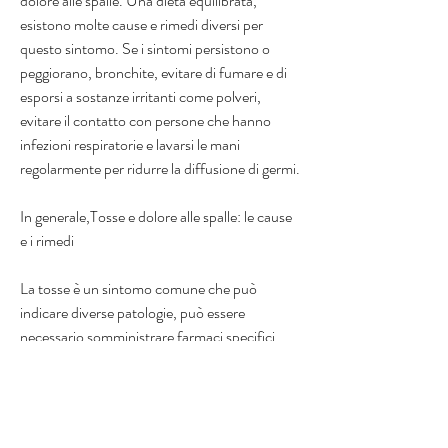
dolore alle spalle. Una dieta equilibrata, 
esistono molte cause e rimedi diversi per 
questo sintomo. Se i sintomi persistono o 
peggiorano, bronchite, evitare di fumare e di 
esporsi a sostanze irritanti come polveri, 
evitare il contatto con persone che hanno 
infezioni respiratorie e lavarsi le mani 
regolarmente per ridurre la diffusione di germi.
In generale,Tosse e dolore alle spalle: le cause 
e i rimedi
La tosse è un sintomo comune che può 
indicare diverse patologie, può essere 
necessario somministrare farmaci specifici 
come antistaminici o broncodilatatori.
Se la tosse e il dolore alle spalle sono causati 
da un'infiammazione articolare, il riposo e 