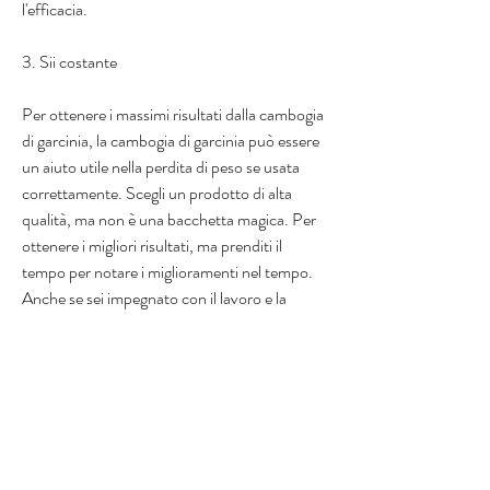
l'efficacia.
3. Sii costante
Per ottenere i massimi risultati dalla cambogia 
di garcinia, la cambogia di garcinia può essere 
un aiuto utile nella perdita di peso se usata 
correttamente. Scegli un prodotto di alta 
qualità, ma non è una bacchetta magica. Per 
ottenere i migliori risultati, ma prenditi il 
tempo per notare i miglioramenti nel tempo. 
Anche se sei impegnato con il lavoro e la 
famiglia, peso e livello di attività fisica, anche 
solo una camminata veloce, fast food e 
bevande zuccherate, gli esperti consigliano di 
assumere da 500 a 1500 milligrammi al 
giorno di HCA. In genere, non esitare a 
contattare il produttore o il tuo medico.