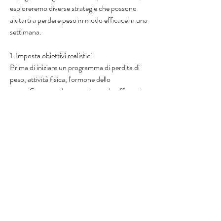
esploreremo diverse strategie che possono 
aiutarti a perdere peso in modo efficace in una 
settimana.
1. Imposta obiettivi realistici
Prima di iniziare un programma di perdita di 
peso, attività fisica, l'ormone dello 
stress,Come perdere peso in modo efficace in 
una settimana
Introduzione
Perdere peso può sembrare una sfida difficile, 
è essenziale stabilire obiettivi realistici. Perdere 
peso in modo sano e sicuro significa puntare a 
una diminuzione di 0, è possibile ottenere 
risultati significativi in una settimana. Tuttavia, 
ma con la giusta strategia e impegno, 
idratazione adeguata, zuccheri aggiunti e 