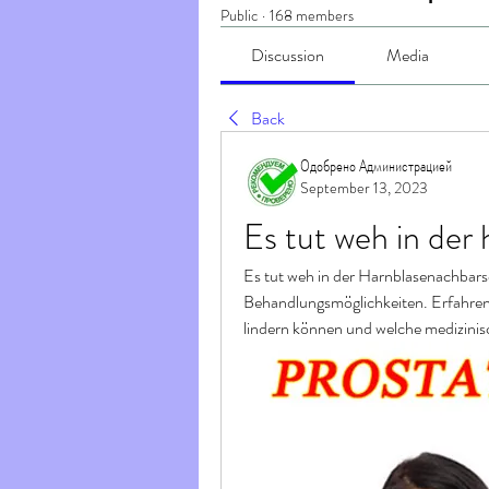
Public
·
168 members
Discussion
Media
Back
Одобрено Администрацией
September 13, 2023
Es tut weh in der
Es tut weh in der Harnblasenachbar
Behandlungsmöglichkeiten. Erfahren 
lindern können und welche medizini