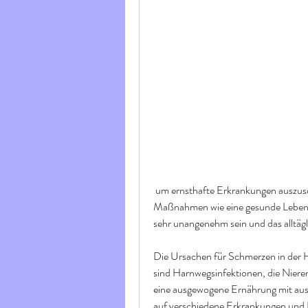
 um ernsthafte Erkrankungen auszuschließen und die Beschwerden zu lindern. Vorbeugende 
Maßnahmen wie eine gesunde Lebensw
sehr unangenehm sein und das alltägl
Die Ursachen für Schmerzen in der H
sind Harnwegsinfektionen, die Niere
eine ausgewogene Ernährung mit ausr
auf verschiedene Erkrankungen und 