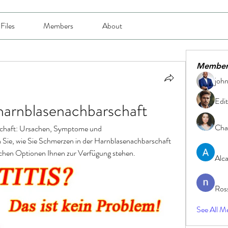
Files
Members
About
Member
joh
Edit
 harnblasenachbarschaft
Char
schaft: Ursachen, Symptome und 
Sie, wie Sie Schmerzen in der Harnblasenachbarschaft 
schen Optionen Ihnen zur Verfügung stehen.
Alc
Ros
See All M