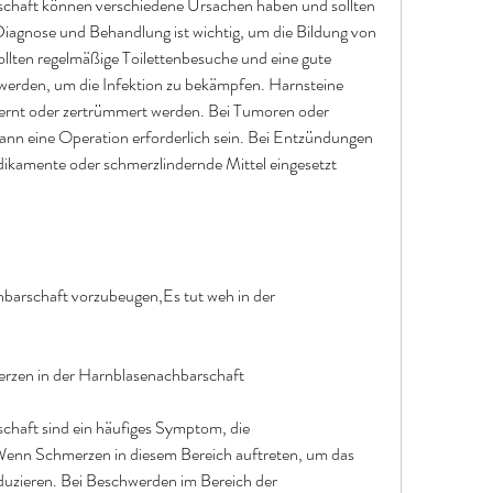
chaft können verschiedene Ursachen haben und sollten 
Diagnose und Behandlung ist wichtig, um die Bildung von 
llten regelmäßige Toilettenbesuche und eine gute 
werden, um die Infektion zu bekämpfen. Harnsteine 
ernt oder zertrümmert werden. Bei Tumoren oder 
nn eine Operation erforderlich sein. Bei Entzündungen 
mente oder schmerzlindernde Mittel eingesetzt 
arschaft vorzubeugen,Es tut weh in der 
zen in der Harnblasenachbarschaft
haft sind ein häufiges Symptom, die 
nn Schmerzen in diesem Bereich auftreten, um das 
duzieren. Bei Beschwerden im Bereich der 