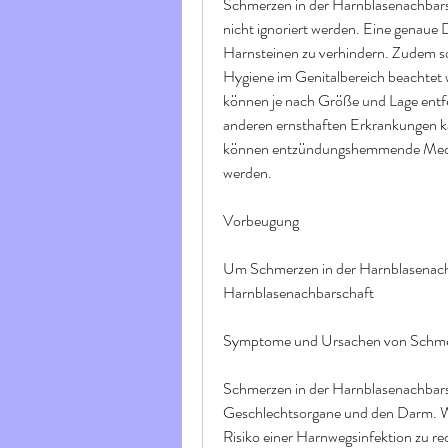
Schmerzen in der Harnblasenachbars
nicht ignoriert werden. Eine genaue 
Harnsteinen zu verhindern. Zudem so
Hygiene im Genitalbereich beachtet 
können je nach Größe und Lage entf
anderen ernsthaften Erkrankungen ka
können entzündungshemmende Medika
werden.
Vorbeugung
Um Schmerzen in der Harnblasenachb
Harnblasenachbarschaft
Symptome und Ursachen von Schmer
Schmerzen in der Harnblasenachbarsc
Geschlechtsorgane und den Darm. We
Risiko einer Harnwegsinfektion zu re