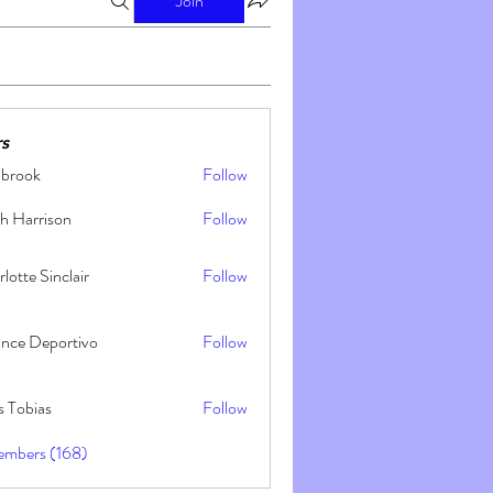
Join
s
nbrook
Follow
h Harrison
Follow
lotte Sinclair
Follow
ance Deportivo
Follow
s Tobias
Follow
embers (168)