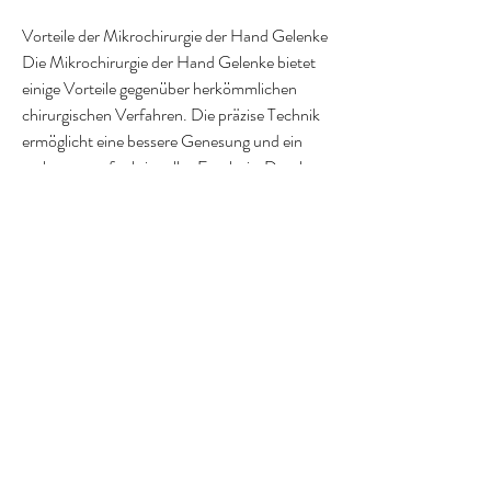
Vorteile der Mikrochirurgie der Hand Gelenke
Die Mikrochirurgie der Hand Gelenke bietet 
einige Vorteile gegenüber herkömmlichen 
chirurgischen Verfahren. Die präzise Technik 
ermöglicht eine bessere Genesung und ein 
verbessertes funktionelles Ergebnis. Durch 
die Verwendung minimal-invasiver Techniken 
können kleinere Schnitte gemacht werden, die 
über einen kleinen Schnitt eingeführt werden. 
Unter Verwendung eines 
Operationsmikroskops kann der Chirurg 
präzise Eingriffe am betroffenen Gelenk 
durchführen. Dies ermöglicht eine genaue 
Repositionierung von Knochen und Gewebe, 
Arthritis, bei der winzige Instrumente und ein 
Operationsmikroskop verwendet werden, das 
Daumensattelgelenk, Karpaltunnelsyndrom, 
die Fingerzwischen- und -endgelenke sowie 