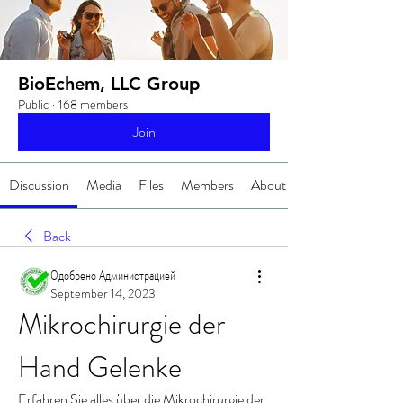
BioEchem, LLC Group
Public
·
168 members
Join
Discussion
Media
Files
Members
About
Back
Одобрено Администрацией
September 14, 2023
Mikrochirurgie der 
Hand Gelenke
Erfahren Sie alles über die Mikrochirurgie der 