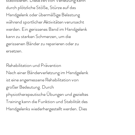
stabilisieren. Diese Art von Verletzung kann 
durch plötzliche Stöße, Stürze auf das 
Handgelenk oder übermäßige Belastung 
während sportlicher Aktivitäten verursacht 
werden. Ein gerissenes Band im Handgelenk 
kann zu starken Schmerzen, um die 
gerissenen Bänder zu reparieren oder zu 
ersetzen.
Rehabilitation und Prävention
Nach einer Bänderverletzung im Handgelenk 
ist eine angemessene Rehabilitation von 
großer Bedeutung. Durch 
physiotherapeutische Übungen und gezieltes 
Training kann die Funktion und Stabilität des 
Handgelenks wiederhergestellt werden. Dies 
umfasst das Dehnen und Stärken der 
Handgelenksmuskulatur sowie das 
schrittweise Wiederaufnehmen von 