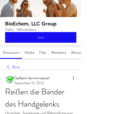
BioEchem, LLC Group
Public
·
168 members
Join
Discussion
Media
Files
Members
About
Back
Одобрено Администрацией
September 15, 2023
Reißen die Bänder 
des Handgelenks
Ursachen, Symptome und Behandlung von 