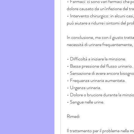
- Farmaci: ci sono vari farmaci che po
dolore causato da un'infezione del tra
- Intervento chirurgico: in alcuni casi, 
può aiutare a ridurre i sintomi del p
In conclusione, ma con il giusto tratta
necessità di urinare frequentemente,
- Difficoltà a iniziare la minzione.
- Bassa pressione del flusso urinario.
- Sensazione di avere ancora bisogno 
- Frequenza urinaria aumentata.
- Urgenza urinaria.
- Dolore o bruciore durante la minzi
- Sangue nelle urine.
Rimedi
Il trattamento per il problema nella 