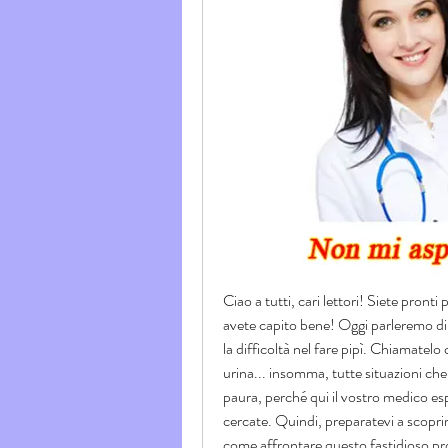
Ciao a tutti, cari lettori! Siete pron
avete capito bene! Oggi parleremo di 
la difficoltà nel fare pipì. Chiamatelo
urina... insomma, tutte situazioni ch
paura, perché qui il vostro medico espe
cercate. Quindi, preparatevi a scoprir
come affrontare questo fastidioso pro