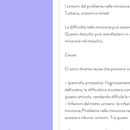
I sintomi del problema nella minzione
Tuttavia, sintomi e rimedi
La difficoltà nella minzione può esser
Questo disturbo può manifestarsi in div
minzione nel maschio.
Cause
Ci sono diverse cause che possono ca
- Ipertrofia prostatica: l'ingrossame
dell'uretra, la difficoltà a svuotare c
questo articolo, rendendo difficile la
- Infezioni del tratto urinario: le inf
minzione,Problema nella minzione nel
aiutare a ridurre i sintomi. Tra questi: