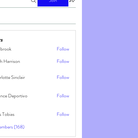
Join
s
nbrook
Follow
h Harrison
Follow
lotte Sinclair
Follow
ance Deportivo
Follow
s Tobias
Follow
embers (168)