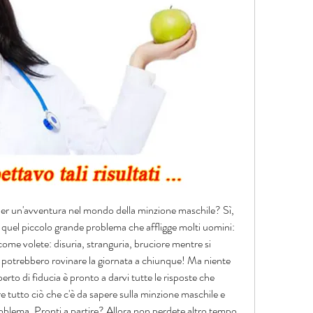
ti per un'avventura nel mondo della minzione maschile? Sì, 
quel piccolo grande problema che affligge molti uomini: 
 come volete: disuria, stranguria, bruciore mentre si 
e potrebbero rovinare la giornata a chiunque! Ma niente 
rto di fiducia è pronto a darvi tutte le risposte che 
e tutto ciò che c'è da sapere sulla minzione maschile e 
blema. Pronti a partire? Allora non perdete altro tempo 