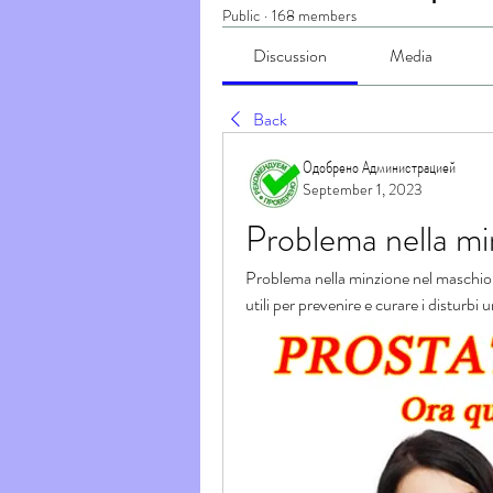
Public
·
168 members
Discussion
Media
Back
Одобрено Администрацией
September 1, 2023
Problema nella mi
Problema nella minzione nel maschio? S
utili per prevenire e curare i disturbi 