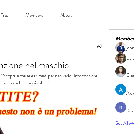
Files
Members
About
Member
joh
Edit
nzione nel maschio
Char
copri le cause e i rimedi per risolverlo! Informazioni 
urinari maschili. Leggi subito!
Alc
Ros
See All M