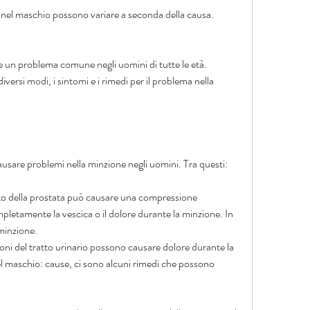
 nel maschio possono variare a seconda della causa. 
e un problema comune negli uomini di tutte le età. 
ersi modi, i sintomi e i rimedi per il problema nella 
usare problemi nella minzione negli uomini. Tra questi:
nto della prostata può causare una compressione 
ompletamente la vescica o il dolore durante la minzione. In 
 minzione.
ezioni del tratto urinario possono causare dolore durante la 
 maschio: cause, ci sono alcuni rimedi che possono 