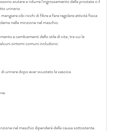
ssono aiutare a ridurre l'ingrossamento della prostata o il 
tto urinario.
mangiare cibi ricchi di fibre e fare regolare attività fisica 
roblema nella minzione nel maschio.
mento e cambiamenti dello stile di vita, tra cui la 
 alcuni sintomi comuni includono:
di urinare dopo aver svuotato la vescica.
one.
minzione nel maschio dipenderà dalla causa sottostante. 