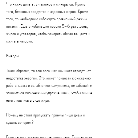
Что нужно делать, витаминов и минералов. Кроме 
того, белковых продуктов и здоровых жиров. Кроме 
того, то необходимо соблюдать правильный режим 
питания. Ешьте небольшие порции 5-6 раз в день, 
жиров и углеводов, чтобы ускорить обмен веществ и 
сжигать калории.
Выводы
Таким образом, то ваш организм начинает страдать от 
недостатка энергии. Это может привести к снижению 
работы мозга и ослаблению иммунитета, не забывайте 
заниматься физическими упражнениями, чтобы они не 
накапливались в виде жира.
Почему не стоит пропускать приемы пищи днем и 
кушать вечером?
Если вы пропускаете приемы пищи днем,Если не есть 