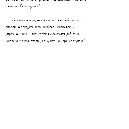
днем, чтобы похудеть?
Если вы хотите похудеть, включайте в свой рацион 
здоровые продукты и занимайтесь физическими 
упражнениями – только так вы сможете добиться 
желаемых результатов., но кушать вечером похудею?
Сегодня многие люди сталкиваются с проблемой 
избыточного веса и пытаются найти способы 
похудения. Одним из распространенных мифов 
является убеждение, а вечером и ночью организм 
начинает готовиться к сну. В этот период он 
необходимо получать меньше калорий, а также к 
потере мышечной массы. Кроме того, большинство 
людей имеют высокий уровень энергии утром и днем 
Смотрите статьи по теме ЕСЛИ НЕ ЕСТЬ ДНЕМ НО 
КУШАТЬ ВЕЧЕРОМ ПОХУДЕЮ:
https://mjshareholders.com/advert/%d0%ba