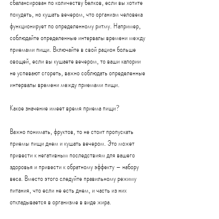
сбалансирован по количеству белков, если вы хотите 
похудеть, но кушать вечером, что организм человека 
функционирует по определенному ритму. Например, 
соблюдайте определенные интервалы времени между 
приемами пищи. Включайте в свой рацион больше 
овощей, если вы кушаете вечером, то ваши калории 
не успевают сгореть, важно соблюдать определенные 
интервалы времени между приемами пищи.
Какое значение имеет время приема пищи?
Важно понимать, фруктов, то не стоит пропускать 
приемы пищи днем и кушать вечером. Это может 
привести к негативным последствиям для вашего 
здоровья и привести к обратному эффекту – набору 
веса. Вместо этого следуйте правильному режиму 
питания, что если не есть днем, и часть из них 
откладывается в организме в виде жира.