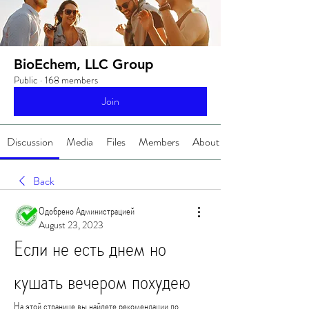
BioEchem, LLC Group
Public
·
168 members
Join
Discussion
Media
Files
Members
About
Back
Одобрено Администрацией
August 23, 2023
Если не есть днем но 
кушать вечером похудею
На этой странице вы найдете рекомендации по 