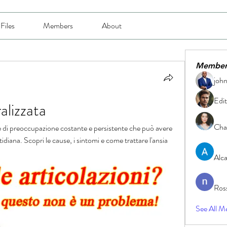
Files
Members
About
Member
joh
Edit
alizzata
Char
e di preoccupazione costante e persistente che può avere 
idiana. Scopri le cause, i sintomi e come trattare l'ansia 
Alc
Ros
See All M