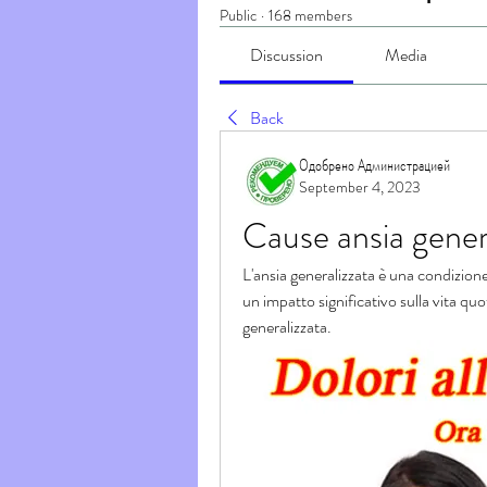
Public
·
168 members
Discussion
Media
Back
Одобрено Администрацией
September 4, 2023
Cause ansia gener
L'ansia generalizzata è una condizion
un impatto significativo sulla vita quot
generalizzata.