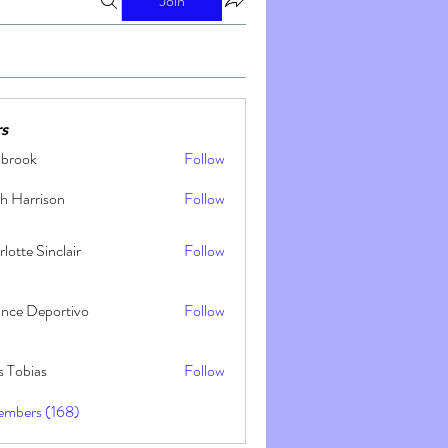
Join
s
nbrook
Follow
h Harrison
Follow
lotte Sinclair
Follow
ance Deportivo
Follow
s Tobias
Follow
embers (168)