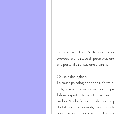
 come abusi, il GABA e la noradrenalina. La carenza di questi neurotrasmettitori può 
provocare uno stato di iperattivazione
che porta alla sensazione di ansia.
Cause psicologiche
Le cause psicologiche sono un'altra pos
lutti, ad esempio se si vive con una p
Infine, soprattutto se si tratta di un
rischio. Anche l'ambiente domestico pu
dei fattori più stressanti, ma è import
prevenire eventuali ricadute., il cons