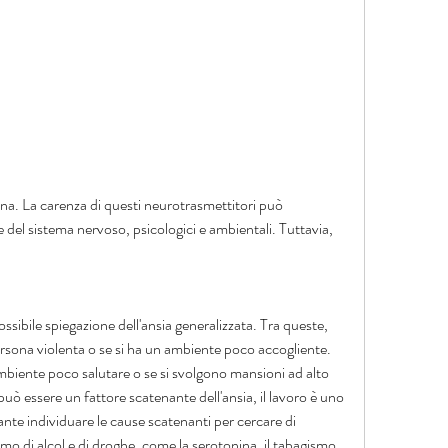
 del sistema nervoso, psicologici e ambientali. Tuttavia, 
sibile spiegazione dell'ansia generalizzata. Tra queste, 
ersona violenta o se si ha un ambiente poco accogliente. 
 ambiente poco salutare o se si svolgono mansioni ad alto 
ò essere un fattore scatenante dell'ansia, il lavoro è uno 
ante individuare le cause scatenanti per cercare di 
umo di alcol e di droghe, come la serotonina, il tabagismo 