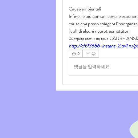
Cause ambientali
Infine, le più comuni sono le esperien
causa che possa spiegare l'insorgenza d
livelli di alcuni neurotrasmettitori 
Смотрите статьи по теме CAUSE A
http://ch93686-instant-2.tw1.ru/po
0
댓글을 입력하세요.