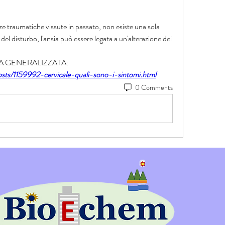
ze traumatiche vissute in passato, non esiste una sola 
el disturbo, l'ansia può essere legata a un'alterazione dei 
NSIA GENERALIZZATA:
sts/1159992-cervicale-quali-sono-i-sintomi.html
0 Comments