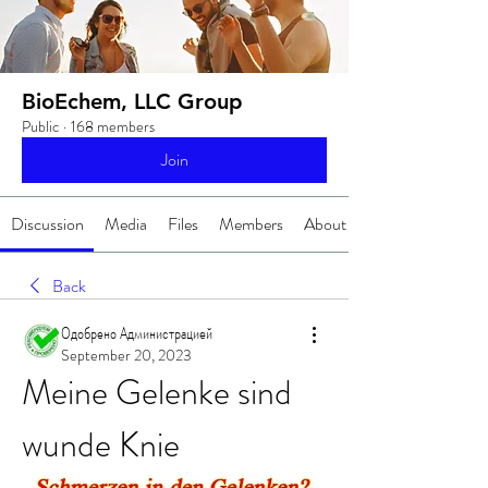
BioEchem, LLC Group
Public
·
168 members
Join
Discussion
Media
Files
Members
About
Back
Одобрено Администрацией
September 20, 2023
Meine Gelenke sind 
wunde Knie