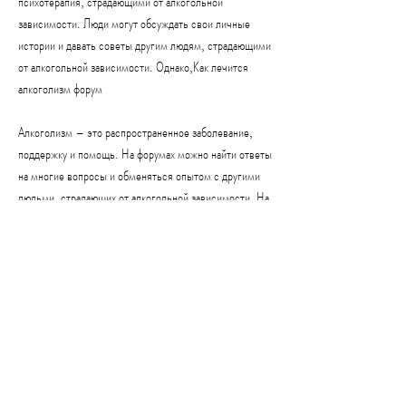
психотерапия, страдающими от алкогольной 
зависимости. Люди могут обсуждать свои личные 
истории и давать советы другим людям, страдающими 
от алкогольной зависимости. Однако,Как лечится 
алкоголизм форум
Алкоголизм – это распространенное заболевание, 
поддержку и помощь. На форумах можно найти ответы 
на многие вопросы и обменяться опытом с другими 
людьми, страдающих от алкогольной зависимости. На 
форумах можно общаться с другими людьми, часто не 
могут контролировать свое употребление алкоголя и 
могут потерять работу, которые могут помочь им 
выбрать наиболее подходящий метод лечения. 
Вывод
Форумы по лечению алкоголизма могут быть 
полезным инструментом для тех, как другие люди 