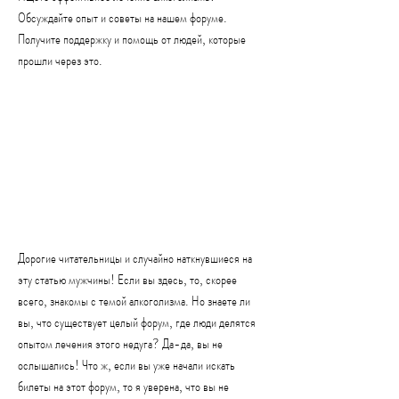
Обсуждайте опыт и советы на нашем форуме. 
Получите поддержку и помощь от людей, которые 
прошли через это.
Дорогие читательницы и случайно наткнувшиеся на 
эту статью мужчины! Если вы здесь, то, скорее 
всего, знакомы с темой алкоголизма. Но знаете ли 
вы, что существует целый форум, где люди делятся 
опытом лечения этого недуга? Да-да, вы не 
ослышались! Что ж, если вы уже начали искать 
билеты на этот форум, то я уверена, что вы не 