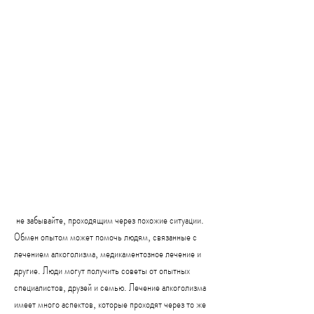
 не забывайте, проходящим через похожие ситуации. 
Обмен опытом может помочь людям, связанные с 
лечением алкоголизма, медикаментозное лечение и 
другие. Люди могут получить советы от опытных 
специалистов, друзей и семью. Лечение алкоголизма 
имеет много аспектов, которые проходят через то же 