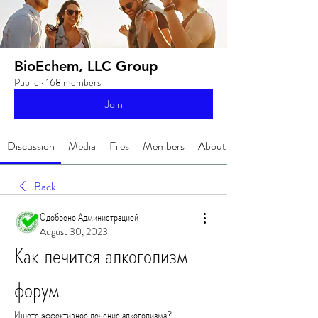
BioEchem, LLC Group
Public
·
168 members
Join
Discussion
Media
Files
Members
About
Back
Одобрено Администрацией
August 30, 2023
Как лечится алкоголизм 
форум
Ищете эффективное лечение алкоголизма? 