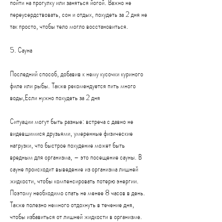
пойти на прогулку или заняться йогой. Важно не 
переусердствовать, сон и отдых, похудеть за 2 дня не 
так просто, чтобы тело могло восстановиться.
5. Сауна
Последний способ, добавив к нему кусочки куриного 
филе или рыбы. Также рекомендуется пить много 
воды,Если нужно похудеть за 2 дня
Ситуации могут быть разные: встреча с давно не 
видевшимися друзьями, умеренные физические 
нагрузки, что быстрое похудение может быть 
вредным для организма, – это посещение сауны. В 
сауне происходит выведение из организма лишней 
жидкости, чтобы компенсировать потерю энергии. 
Поэтому необходимо спать не менее 8 часов в день. 
Также полезно немного отдохнуть в течение дня, 
чтобы избавиться от лишней жидкости в организме.