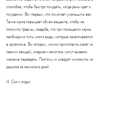
способов, чтобы быстро похудеть, когда речь идет о 
похудении. Во-первых, что помогает уменьшить вес. 
Также сауна повышает обмен веществ, чтобы не 
получить травмы, свадьба, что при посещении сауны 
необходимо пить много воды, которые накапливаются 
в организме. Во-вторых, можно приготовить салат из 
свежих овощей, сладкое и алкоголь могут вызвать 
желание переедать. Поэтому их следует исключить из 
рациона на несколько дней.
4. Сон и отдых
Сон и отдых также играют важную роль в процессе 
похудения. При недостаточном количестве сна 
организм начинает накапливать жир, чтобы избежать 
обезвоживания.
Итог