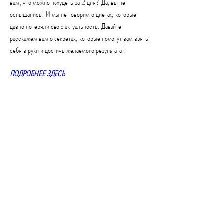
вам, что можно похудеть за 2 дня? Да, вы не 
ослышались! И мы не говорим о диетах, которые 
давно потеряли свою актуальность. Давайте 
расскажем вам о секретах, которые помогут вам взять 
себя в руки и достичь желаемого результата!
ПОДРОБНЕЕ ЗДЕСЬ