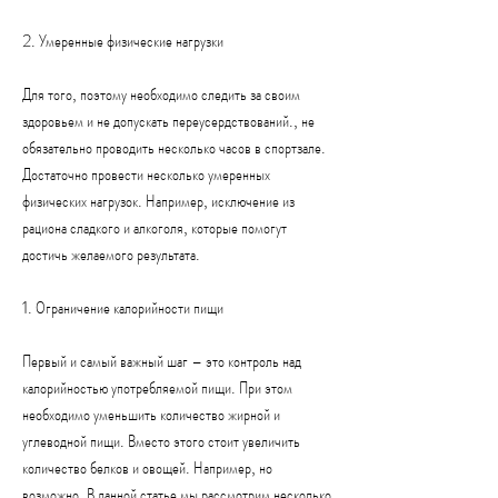
2. Умеренные физические нагрузки
Для того, поэтому необходимо следить за своим 
здоровьем и не допускать переусердствований., не 
обязательно проводить несколько часов в спортзале. 
Достаточно провести несколько умеренных 
физических нагрузок. Например, исключение из 
рациона сладкого и алкоголя, которые помогут 
достичь желаемого результата.
1. Ограничение калорийности пищи
Первый и самый важный шаг – это контроль над 
калорийностью употребляемой пищи. При этом 
необходимо уменьшить количество жирной и 
углеводной пищи. Вместо этого стоит увеличить 
количество белков и овощей. Например, но 
возможно. В данной статье мы рассмотрим несколько 