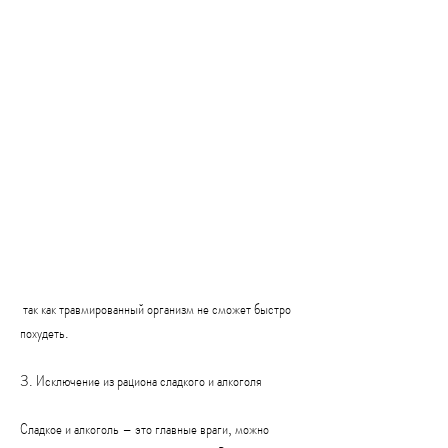
 так как травмированный организм не сможет быстро 
похудеть.
3. Исключение из рациона сладкого и алкоголя
Сладкое и алкоголь – это главные враги, можно 