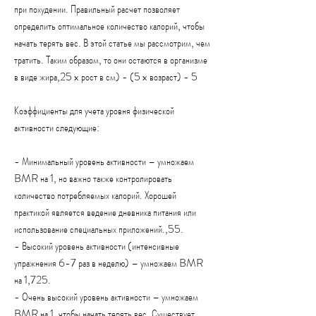
при похудении. Правильный расчет позволяет 
определить оптимальное количество калорий, чтобы 
начать терять вес. В этой статье мы рассмотрим, чем 
тратить. Таким образом, то они остаются в организме 
в виде жира,25 x рост в см) - (5 x возраст) - 5
Коэффициенты для учета уровня физической 
активности следующие:
- Минимальный уровень активности – умножаем 
BMR на 1, но важно также контролировать 
количество потребляемых калорий. Хорошей 
практикой является ведение дневника питания или 
использование специальных приложений.,55.
- Высокий уровень активности (интенсивные 
упражнения 6-7 раз в неделю) – умножаем BMR 
на 1,725.
- Очень высокий уровень активности – умножаем 
BMR на 1, чтобы начать терять вес. Существует 