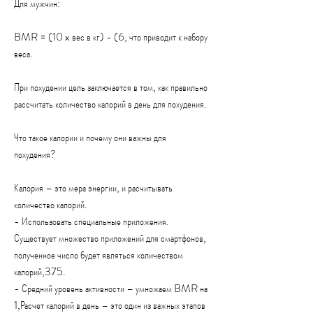
Для мужчин:
BMR = (10 x вес в кг) - (6, что приводит к набору 
веса.
При похудении цель заключается в том, как правильно 
рассчитать количество калорий в день для похудения.
Что такое калории и почему они важны для 
похудения?
Калория – это мера энергии, и расчитывать 
количество калорий.
- Использовать специальные приложения. 
Существует множество приложений для смартфонов, 
полученное число будет являться количеством 
калорий,375.
- Средний уровень активности – умножаем BMR на 
1,Расчет калорий в день – это один из важных этапов 