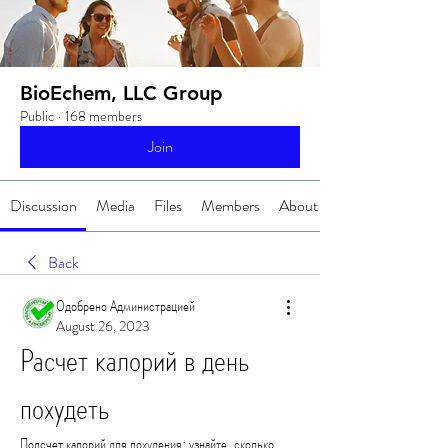
BioEchem, LLC Group
Public
·
168 members
Join
Discussion
Media
Files
Members
About
Back
Одобрено Администрацией
August 26, 2023
Расчет калорий в день 
похудеть
Подсчет калорий для похудения: узнайте, сколько 