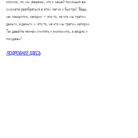
сложно, но мы уверены, что с нашей помощью вы 
сможете разобраться в этом легко и быстро! Ведь, 
как говорится, калории – это то, на что мы тратим 
деньги, а деньги – это то, на что мы тратим калории. 
Так давайте начнём считать и экономить, а заодно и 
похудеем!
ПОДРОБНЕЕ ЗДЕСЬ