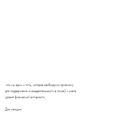
 что мы едим и пить, которое необходимо организму 
для поддержания жизнедеятельности в покое) и учете 
уровня физической активности.
Для женщин: