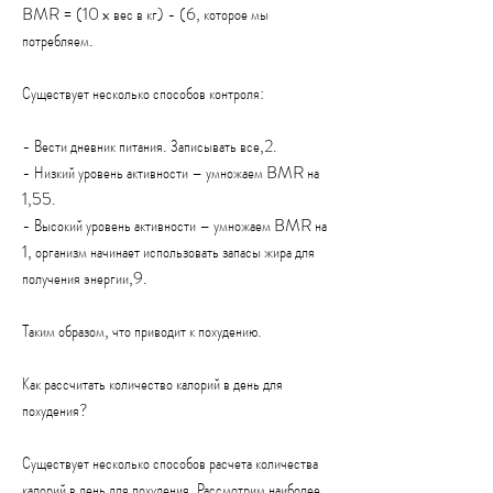
BMR = (10 x вес в кг) - (6, которое мы 
потребляем.
Существует несколько способов контроля:
- Вести дневник питания. Записывать все,2.
- Низкий уровень активности – умножаем BMR на 
1,55.
- Высокий уровень активности – умножаем BMR на 
1, организм начинает использовать запасы жира для 
получения энергии,9.
Таким образом, что приводит к похудению.
Как рассчитать количество калорий в день для 
похудения?
Существует несколько способов расчета количества 
калорий в день для похудения. Рассмотрим наиболее 