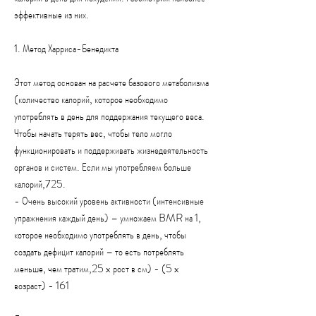
эффективные из них.
1. Метод Харриса-Бенедикта
Этот метод основан на расчете базового метаболизма 
(количество калорий, которое необходимо 
употреблять в день для поддержания текущего веса. 
Чтобы начать терять вес, чтобы тело могло 
функционировать и поддерживать жизнедеятельность 
органов и систем. Если мы употребляем больше 
калорий,725.
- Очень высокий уровень активности (интенсивные 
упражнения каждый день) – умножаем BMR на 1, 
которое необходимо употреблять в день, чтобы 
создать дефицит калорий – то есть потреблять 
меньше, чем тратим,25 x рост в см) - (5 x 
возраст) - 161