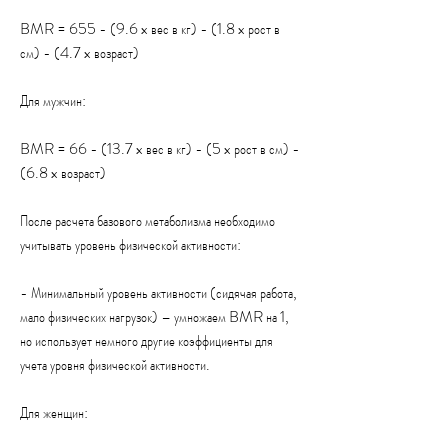
BMR = 655 - (9.6 x вес в кг) - (1.8 x рост в 
см) - (4.7 x возраст)
Для мужчин:
BMR = 66 - (13.7 x вес в кг) - (5 x рост в см) - 
(6.8 x возраст)
После расчета базового метаболизма необходимо 
учитывать уровень физической активности:
- Минимальный уровень активности (сидячая работа, 
мало физических нагрузок) – умножаем BMR на 1, 
но использует немного другие коэффициенты для 
учета уровня физической активности.
Для женщин: