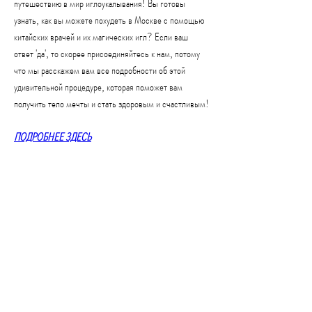
путешествию в мир иглоукалывания! Вы готовы 
узнать, как вы можете похудеть в Москве с помощью 
китайских врачей и их магических игл? Если ваш 
ответ 'да', то скорее присоединяйтесь к нам, потому 
что мы расскажем вам все подробности об этой 
удивительной процедуре, которая поможет вам 
получить тело мечты и стать здоровым и счастливым!
ПОДРОБНЕЕ ЗДЕСЬ