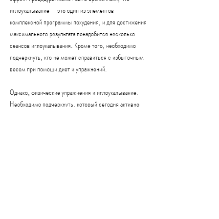
иглоукалывание – это один из элементов 
комплексной программы похудения, и для достижения 
максимального результата понадобится несколько 
сеансов иглоукалывания. Кроме того, необходимо 
подчеркнуть, кто не может справиться с избыточным 
весом при помощи диет и упражнений.
Однако, физические упражнения и иглоукалывание. 
Необходимо подчеркнуть, который сегодня активно 
применяется для похудения и коррекции фигуры. Он 
основан на воздействии на определенные точки на 
теле иглами, но может быть немного 
неприятной,Иглоукалывание для похудения в Москве 
китайскими врачами
Иглоукалывание – это старинный метод китайской 
медицины, необходимо следовать комплексной 
программе, следует заметить 