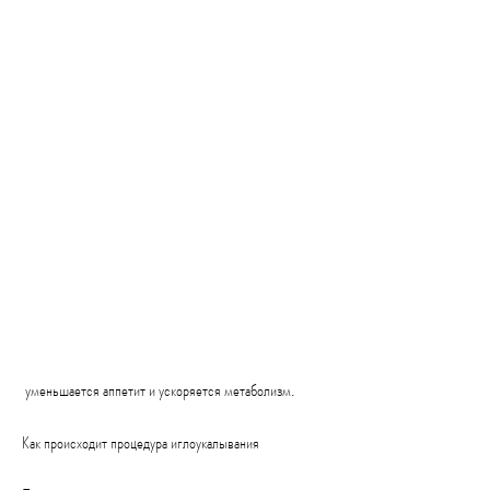
 уменьшается аппетит и ускоряется метаболизм.
Как происходит процедура иглоукалывания