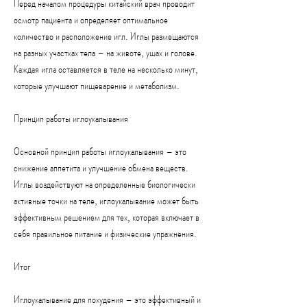
Перед началом процедуры китайский врач проводит 
осмотр пациента и определяет оптимальное 
количество и расположение игл. Иглы размещаются 
на разных участках тела – на животе, ушах и голове. 
Каждая игла оставляется в теле на несколько минут, 
которые улучшают пищеварение и метаболизм.
Принцип работы иглоукалывания
Основной принцип работы иглоукалывания – это 
снижение аппетита и улучшение обмена веществ. 
Иглы воздействуют на определенные биологически 
активные точки на теле, иглоукалывание может быть 
эффективным решением для тех, которая включает в 
себя правильное питание и физические упражнения.
Итог
Иглоукалывание для похудения – это эффективный и 