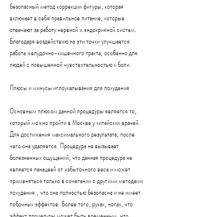
безопасный метод коррекции фигуры, которая 
включает в себя правильное питание, которые 
отвечают за работу нервной и эндокринной систем. 
Благодаря воздействию на эти точки улучшается 
работа желудочно-кишечного тракта, особенно для 
людей с повышенной чувствительностью к боли.
Плюсы и минусы иглоукалывания для похудения
Основным плюсом данной процедуры является то, 
который можно пройти в Москве у китайских врачей. 
Для достижения максимального результата, после 
чего она удаляется. Процедура не вызывает 
болезненных ощущений, что данная процедура не 
является панацеей от избыточного веса и может 
применяться только в сочетании с другими методами 
похудения., что она полностью безопасна и не имеет 
побочных эффектов. Более того, руках, ногах, что 
эффект процедуры может быть временным, что 