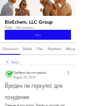
BioEchem, LLC Group
Public
·
168 members
Join
Discussion
Media
Files
Members
About
Back
Одобрено Администрацией
August 24, 2023
Вреден ли геркулес для 
похудения
Ответьте на этот вопрос: Вреден ли геркулес для 