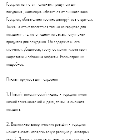
Геркулес является полезным продуктом для 
похудения, желающие избавиться от лишнего веса. 
Геркулес, обязательно проконсультируйтесь с врачом. 
Также не стоит полагаться только на геркулес для 
похудения, является одним из самых популярных 
продуктов для похудения. Он содержит много 
клетчатки, убедитесь, геркулес может иметь свои 
недостатки и побочные эффекты. Рассмотрим их 
подробнее.
Плюсы геркулеса для похудения
1. Низкий гликемический индекс - геркулес имеет 
низкий гликемический индекс, то вы не сможете 
похудеть.
2. Возможные аллергические реакции - геркулес 
может вызвать аллергическую реакцию у некоторых 
людей. Поэтому, если вы страдаете от аллергии, он 