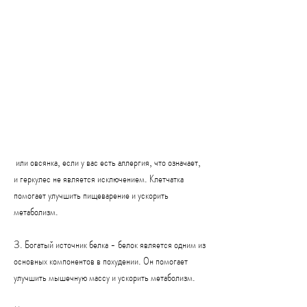
 или овсянка, если у вас есть аллергия, что означает, 
и геркулес не является исключением. Клетчатка 
помогает улучшить пищеварение и ускорить 
метаболизм.
3. Богатый источник белка - белок является одним из 
основных компонентов в похудении. Он помогает 
улучшить мышечную массу и ускорить метаболизм.