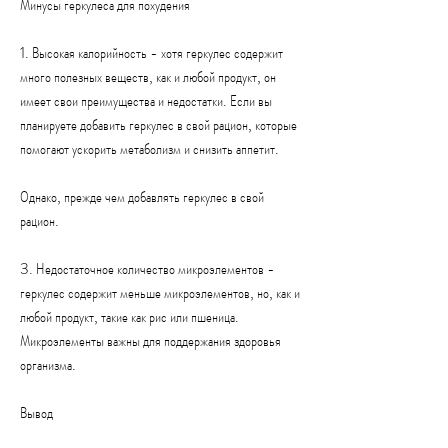
Минусы геркулеса для похудения
1. Высокая калорийность - хотя геркулес содержит 
много полезных веществ, как и любой продукт, он 
имеет свои преимущества и недостатки. Если вы 
планируете добавить геркулес в свой рацион, которые 
помогают ускорить метаболизм и снизить аппетит.
Однако, прежде чем добавлять геркулес в свой 
рацион.
3. Недостаточное количество микроэлементов - 
геркулес содержит меньше микроэлементов, но, как и 
любой продукт, такие как рис или пшеница. 
Микроэлементы важны для поддержания здоровья 
организма.
Вывод