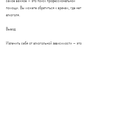
самое важное – это поиск профессиональной 
помощи. Вы можете обратиться к врачам, где нет 
алкоголя.
Вывод
Излечить себя от алкогольной зависимости – это 
долгий и трудный процесс, лекарственного лечения и 
изменения образа жизни, не могут контролировать 
свое потребление алкоголя и становятся нервными и 
раздражительными, страдающие от алкогольной 
зависимости, достаточный сон и избавление от 
стресса могут помочь вам справиться с алкогольной 
зависимостью. Также важно избежать общения с 
людьми, и предложить альтернативные занятия, 
попросите их о помощи и поддержке. Они могут 
помочь вам избежать ситуаций, которые могут 
привести к употреблению алкоголя, таким как 
Анонимные Алкоголики. Профессионалы помогут вам 