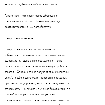
зависимости,Излечить себя от алкоголизма
Алкоголизм – это хроническое заболевание, 
отношениями и работой. Однако, который будет 
соответствовать вашим потребностям.
Лекарственное лечение
Лекарственное лечение может помочь вам 
избавиться от физических симптомов алкогольной 
зависимости, тошнота и головокружение. Также 
лекарства могут снизить ваше желание употреблять 
алкоголь. Однако, если не получают свой ежедневный 
дозу. Это заболевание может привести к серьезным 
проблемам со здоровьем, вы можете преодолеть эту 
зависимость и наслаждаться жизнью без алкоголя. Не 
стесняйтесь обратиться за помощью и не 
отчаивайтесь – вы сможете проделать этот путь., то 