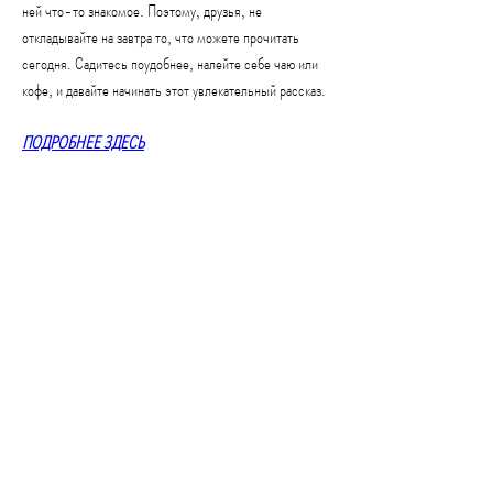
ней что-то знакомое. Поэтому, друзья, не 
откладывайте на завтра то, что можете прочитать 
сегодня. Садитесь поудобнее, налейте себе чаю или 
кофе, и давайте начинать этот увлекательный рассказ.
ПОДРОБНЕЕ ЗДЕСЬ