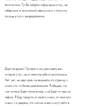
алкоголизма. Тут Вы найдете информацию о том, как 
избавиться от алкогольной зависимости и получить 
помощь в пути к выздоровлению.
Дорогие друзья! Сегодня я хочу рассказать вам 
историю о том, как я излечила себя от алкоголизма. 
Нет, нет, не надо сразу же закрывать эту страницу и 
искать что-то более увлекательное. Я обещаю, что 
моя история будет полна юмора, и не будет ни грамма 
пафоса. Я буду говорить от своего имени, от женского 
имени, и я уверена, что многие из вас смогут найти в 