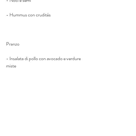
- Noci e semi
- Hummus con crudités
Pranzo
- Insalata di pollo con avocado e verdure 
miste
- Hamburger di tacchino con patatine dolci al 
forno
- Zuppa di verdure con pane senza glutine
- Salmone al forno con riso integrale e 
verdure alla griglia