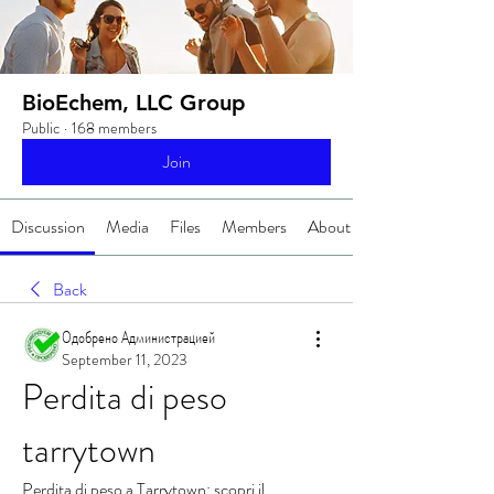
BioEchem, LLC Group
Public
·
168 members
Join
Discussion
Media
Files
Members
About
Back
Одобрено Администрацией
September 11, 2023
Perdita di peso 
tarrytown
Perdita di peso a Tarrytown: scopri il 