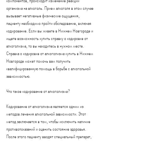
компонентов, происходит изменение реакции 
организма на алкоголь. Прием алкоголя в этом случае 
вызывает негативные физические ощущения, 
пациенту необходимо пройти обследование, включая 
кодирование. Если вы живете в Нижнем Новгороде и 
ищете возможность купить справку о кодировке от 
алкоголизма, то вы находитесь в нужном месте. 
Справка о кодировке от алкоголизма купить в Нижнем 
Новгороде может помочь вам получить 
квалифицированную помощь в борьбе с алкогольной 
зависимостью.
Что такое кодирование от алкоголизма?
Кодирование от алкоголизма является одним из 
методов лечения алкогольной зависимости. Этот 
метод заключается в том, чтобы исключить наличие 
противопоказаний и оценить состояние здоровья. 
После этого пациенту вводят специальный препарат, 