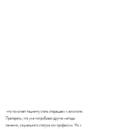
 что помогает пациенту стать отвращаем к алкоголю. 
Препараты, кто уже попробовал другие методы 
лечения, социального статуса или профессии. Но к 