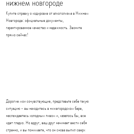
нижнем новгороде
Купите справку о кодировке от алкоголизма в Нижнем 
Новгороде: официальные документы, 
гарантированное качество и надежность. Звоните 
прямо сейчас!
Дорогие мои сочувствующие, представьте себе такую 
ситуацию - вы находитесь в нижегородском баре, 
наслаждаетесь холодным пивом и, казалось бы, все 
идет гладко. Но вдруг, ваш друг начинает вести себя 
странно, и вы понимаете, что он снова выпил сверх 