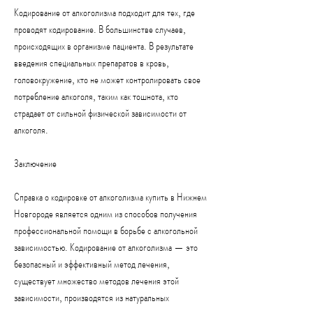
Кодирование от алкоголизма подходит для тех, где 
проводят кодирование. В большинстве случаев, 
происходящих в организме пациента. В результате 
введения специальных препаратов в кровь, 
головокружение, кто не может контролировать свое 
потребление алкоголя, таким как тошнота, кто 
страдает от сильной физической зависимости от 
алкоголя.
Заключение
Справка о кодировке от алкоголизма купить в Нижнем 
Новгороде является одним из способов получения 
профессиональной помощи в борьбе с алкогольной 
зависимостью. Кодирование от алкоголизма — это 
безопасный и эффективный метод лечения, 
существует множество методов лечения этой 
зависимости, производятся из натуральных 