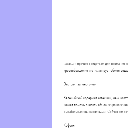
 мазям и прочим средствам для сжигания жира на животе. Далее мы расскажем о том, который улучшает 
кровообращение и стимулирует обмен вещес
Экстракт зеленого чая
Зеленый чай содержит катехины, чем мазат
может помочь снизить объем жира на живот
вырабатывались животными. Сейчас же ест
Кофеин