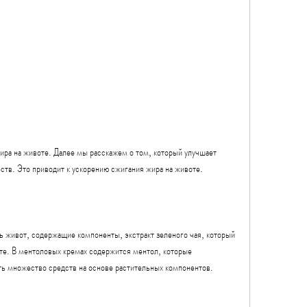
тв. Это приводит к ускорению сжигания жира на животе.
ь живот, содержащие компоненты, экстракт зеленого чая, который 
е. В ментоловых кремах содержится ментол, которые 
ь множество средств на основе растительных компонентов.