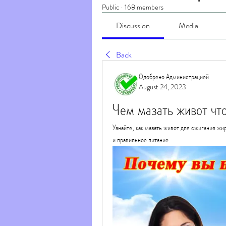
Public
·
168 members
Discussion
Media
Back
Одобрено Администрацией
August 24, 2023
Чем мазать живот чт
Узнайте, как мазать живот для сжигания жи
и правильное питание.