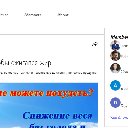
Files
Members
About
Member
joh
Edit
обы сжигался жир
Char
ра: основные техники и правильные движения, полезные продукты 
Alc
Ros
See All M