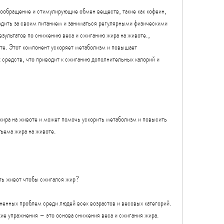
ообращение и стимулирующие обмен веществ, такие как кофеин, 
ледить за своим питанием и заниматься регулярными физическими 
ультатов по снижению веса и сжиганию жира на животе., 
те. Этот компонент ускоряет метаболизм и повышает 
 средств, что приводит к сжиганию дополнительных калорий и 
жира на животе и может помочь ускорить метаболизм и повысить 
ъема жира на животе.
ть живот чтобы сжигался жир?
ненных проблем среди людей всех возрастов и весовых категорий. 
ие упражнения – это основа снижения веса и сжигания жира. 