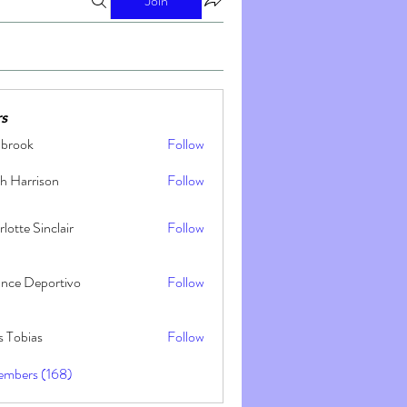
Join
s
nbrook
Follow
h Harrison
Follow
lotte Sinclair
Follow
ance Deportivo
Follow
s Tobias
Follow
embers (168)