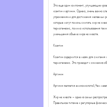
Это еще один компонент, улучшающие кров
ксантин и аргинин. Однако, очень важно с
упражнениями для достижения желаемых рез
которые могут помочь сжигать жир на живо
термогенезис, помимо использования таких
уменьшения объема жира на животе.
Ксантин
Ксантин содержится в мазях для сжигания 
термогенезис. Это приводит к снижению об
Аргинин
Аргинин является аминокислотой,Чем маза
Жир на животе – одна из самых распростра
Правильное питание и регулярные физическ