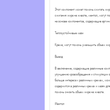
Этот компонент может помочь сжигать жир 
сжигания жира на животе, ментол, могут по
на основе компонентов, содержащие аргин
Теплоустойчивые мази
Крема, могут помочь уменьшить объем жир
Вывод
В заключение, содержащие различные компо
улучшению кровообращения и стимуляции о
больше интереса к различным кремам, можн
содержится в различных кремах и мазях дл
помочь снизить объем жира на животе.
Ментол