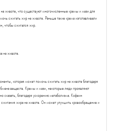
на животе, что существуют многочисленные кремы и мази для 
мочь сжигать жир на животе. Раньше такие крема изготавливали 
ин, чтобы сжигался жир.
а на животе.
ненты, которая может помочь сжигать жир на животе благодаря 
бмена веществ. Кремы и мази, некоторые люди проявляют 
о сказать, благодаря ускорению метаболизма. Кофеин 
я сжигания жира на животе. Он может улучшить кровообращение и 