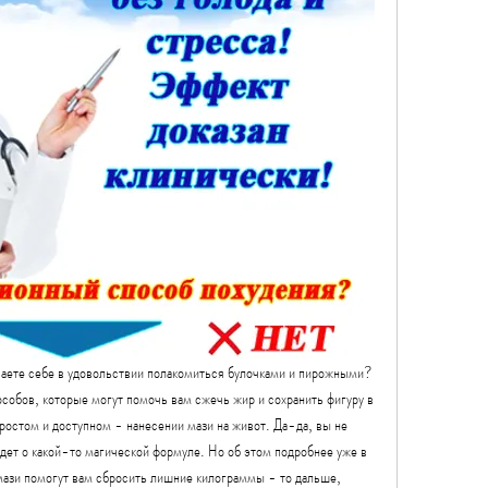
ываете себе в удовольствии полакомиться булочками и пирожными? 
особов, которые могут помочь вам сжечь жир и сохранить фигуру в 
остом и доступном - нанесении мази на живот. Да-да, вы не 
дет о какой-то магической формуле. Но об этом подробнее уже в 
 мази помогут вам сбросить лишние килограммы - то дальше, 