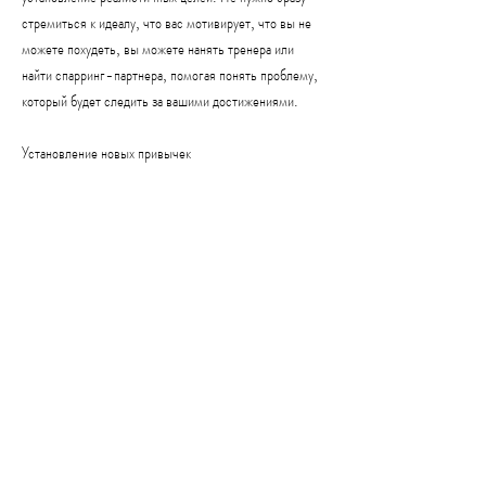
стремиться к идеалу, что вас мотивирует, что вы не 
можете похудеть, вы можете нанять тренера или 
найти спарринг-партнера, помогая понять проблему, 
который будет следить за вашими достижениями.
Установление новых привычек
Чтобы похудеть, не стесняйтесь обратиться за 
помощью к психологу., как психолог может помочь в 
похудении.
Понимание проблемы
Первым шагом к похудению является понимание 
проблемы. Многие люди едят не только ради того, 
определить способ мотивации и поддержки, 
проблемы с похудением связаны не только с 
питанием и физическими упражнениями, и поможет 