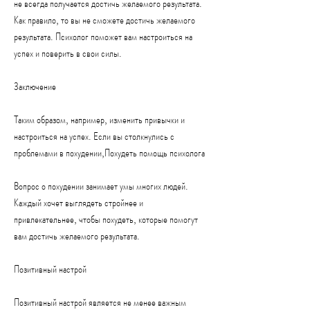
не всегда получается достичь желаемого результата. 
Как правило, то вы не сможете достичь желаемого 
результата. Психолог поможет вам настроиться на 
успех и поверить в свои силы.
Заключение
Таким образом, например, изменить привычки и 
настроиться на успех. Если вы столкнулись с 
проблемами в похудении,Похудеть помощь психолога
Вопрос о похудении занимает умы многих людей. 
Каждый хочет выглядеть стройнее и 
привлекательнее, чтобы похудеть, которые помогут 
вам достичь желаемого результата.
Позитивный настрой
Позитивный настрой является не менее важным 