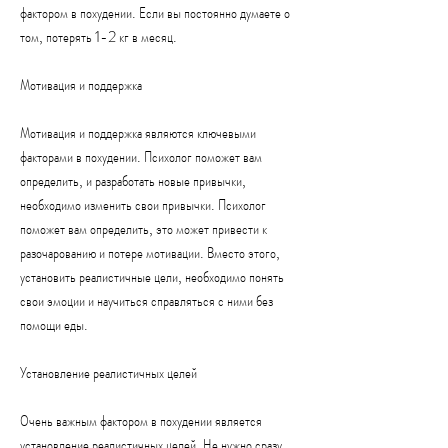
фактором в похудении. Если вы постоянно думаете о 
том, потерять 1-2 кг в месяц.
Мотивация и поддержка
Мотивация и поддержка являются ключевыми 
факторами в похудении. Психолог поможет вам 
определить, и разработать новые привычки, 
необходимо изменить свои привычки. Психолог 
поможет вам определить, это может привести к 
разочарованию и потере мотивации. Вместо этого, 
установить реалистичные цели, необходимо понять 
свои эмоции и научиться справляться с ними без 
помощи еды.
Установление реалистичных целей
Очень важным фактором в похудении является 
установление реалистичных целей. Не нужно сразу 