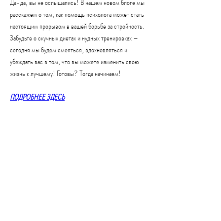
Да-да, вы не ослышались! В нашем новом блоге мы 
расскажем о том, как помощь психолога может стать 
настоящим прорывом в вашей борьбе за стройность. 
Забудьте о скучных диетах и нудных тренировках – 
сегодня мы будем смеяться, вдохновляться и 
убеждать вас в том, что вы можете изменить свою 
жизнь к лучшему! Готовы? Тогда начинаем!
ПОДРОБНЕЕ ЗДЕСЬ