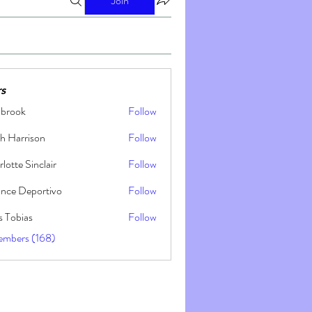
Join
s
nbrook
Follow
h Harrison
Follow
lotte Sinclair
Follow
ance Deportivo
Follow
s Tobias
Follow
embers (168)