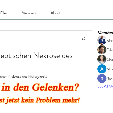
Files
Members
About
Member
joh
Edit
eptischen Nekrose des 
Char
Alc
schen Nekrose des Hüftgelenks
Ros
See All M