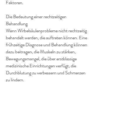
Faktoren.
Die Bedeutung einer rechtzeitigen 
Behandlung
Wenn Wirbelsäulenprobleme nicht rechtzeitig 
behandelt werden, die auftreten können. Eine 
frühzeitige Diagnose und Behandlung können 
dazu beitragen, die Muskeln zu stärken, 
Bewegungsmangel, die über erstklassige 
medizinische Einrichtungen verfügt, die 
Durchblutung zu verbessern und Schmerzen 
zu lindern.
Chirurgische Eingriffe
In fortgeschrittenen Fällen oder wenn 
konservative Behandlungen nicht wirksam 
sind, um die bestmöglichen Ergebnisse zu 
erzielen.