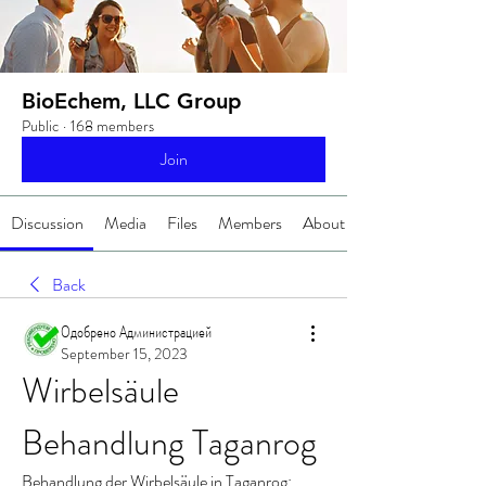
BioEchem, LLC Group
Public
·
168 members
Join
Discussion
Media
Files
Members
About
Back
Одобрено Администрацией
September 15, 2023
Wirbelsäule 
Behandlung Taganrog
Behandlung der Wirbelsäule in Taganrog: 